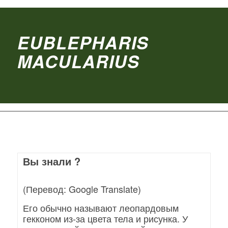
EUBLEPHARIS
MACULARIUS
Вы знали ?
(Перевод: Google Translate)
Его обычно называют леопардовым
гекконом из-за цвета тела и рисунка. У